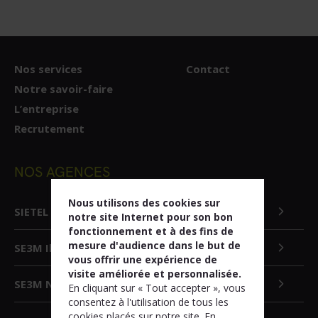
Nos services
Contact
Notre savoir-faire
L’entreprise
Recrutement
NOS AGENCES
Nous utilisons des cookies sur
SIETEL Nouvelle Aquitaine
notre site Internet pour son bon
fonctionnement et à des fins de
mesure d'audience dans le but de
SE3M Ile-de-France
vous offrir une expérience de
visite améliorée et personnalisée.
contact@sietel.fr
SE3M Nouvelle Aquitaine
En cliquant sur « Tout accepter », vous
consentez à l'utilisation de tous les
contact@se3m.fr
cookies placés sur notre site. En